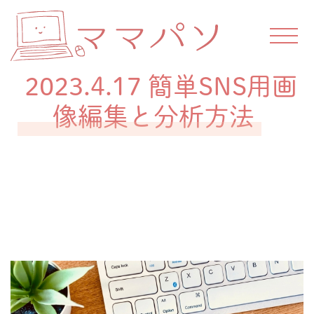
Skip
to
content
ス
マ
キ
マ
ル
2023.4.17 簡単SNS用画
を
パ
つ
像編集と分析方法
け
ソ
て
働
Posted on
2023年5月25日
by
akemi
こ
う