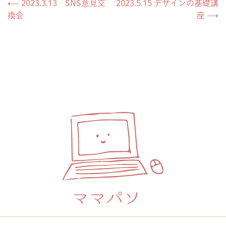
投
⟵
2023.3.13 SNS意見交
2023.5.15 デザインの基礎講
換会
座
⟶
稿
ナ
ビ
ゲ
ー
シ
ョ
ン