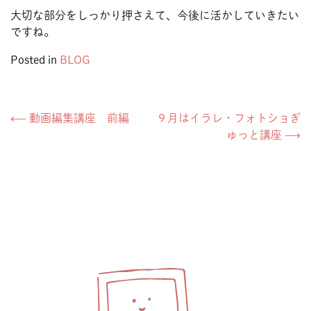
大切な部分をしっかり押さえて、今後に活かしていきたい
ですね。
Posted in
BLOG
投
⟵
動画編集講座 前編
９月はイラレ・フォトショぎ
ゅっと講座
⟶
稿
ナ
ビ
ゲ
ー
シ
ョ