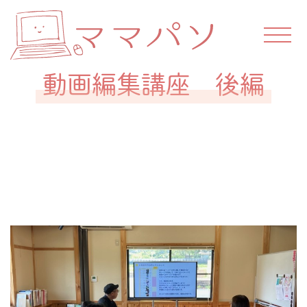
Skip
to
content
ス
マ
キ
マ
ル
動画編集講座 後編
を
パ
つ
Posted on
2023年10月16日
by
akemi
け
ソ
て
働
こ
う