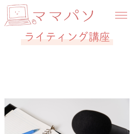
Skip
to
content
ス
マ
キ
マ
ル
ライティング講座
を
パ
つ
Posted on
2023年8月31日
by
akemi
け
ソ
て
働
こ
う